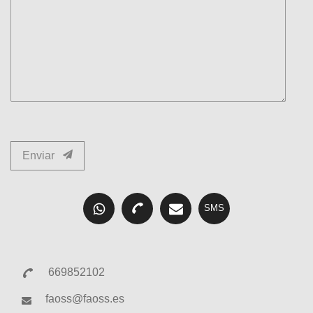
Enviar
SMS
669852102
faoss@faoss.es